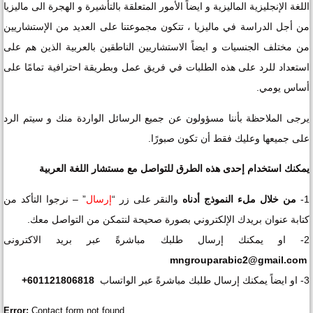
اللغة الإنجليزية الماليزية و ايضاً الأمور المتعلقة بالتأشيرة و الهجرة الى ماليزيا
من أجل الدراسة في مالیزیا ، تتكون مجموعتنا على العديد من الإستشاريين
من مختلف الجنسيات و ايضاً الاستشاريين الناطقين بالعربية الذين هم على
استعداد للرد على هذه الطلبات في فريق عمل وبطريقة احترافية تمامًا على
أساس يومي.
يرجى الملاحظة بأننا مسؤولون عن جميع الرسائل الواردة منك و سيتم الرد
على جميعها وعليك فقط أن تكون صبورًا.
يمكنك استخدام إحدى هذه الطرق للتواصل مع مستشار اللغة العربية
1-
من خلال ملء النموذج أدناه
والنقر على زر “
إرسال
” – نرجوا التأكد من
كتابة عنوان بريدك الإلكتروني بصورة صحيحة لنتمكن من التواصل معك.
2- او يمكنك إرسال طلبك مباشرةً عبر برید الاکترونی
mngrouparabic2@gmail.com
3- او ايضاً يمكنك إرسال طلبك مباشرةً عبر الواتساب
601121806818+
Error:
Contact form not found.