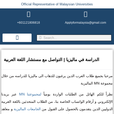
Official Representative of Malaysian Universities
+601121806818
Applyformalaysia@gmail.com
Life in Malaysia
Admission & Visa
English Institutes
الدراسة في مالیزیا | التواصل مع مستشار اللغة العربية
مرحبا بجمیع طلاب العرب الذین یرغبون للذهاب الی مالیزیا للدراسه من خلال
مجموعة MN المالیزیة
نظراً للكم الهائل من الطلبات الواردة یومیاً
لمجموعتنا MN
عبر بريدنا
الإلكتروني و أرقام الواتساب الخاصة بنا، من الطلاب المتحدثين باللغة العربية
الدوليين الذين يتقدمون بالحصول على القبول من
الجامعات الماليزية
و معاهد